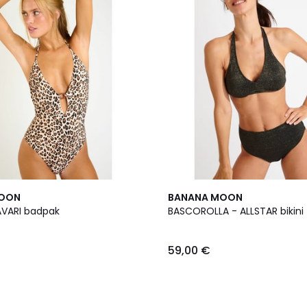
2
MOON
BANANA MOON
Kleuren
AVARI badpak
BASCOROLLA - ALLSTAR bikini
59,00 €