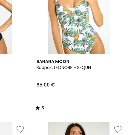
3
BANANA MOON
/
Badpak, LEONORE - SEQUEL
5
65,00 €
3
/
5