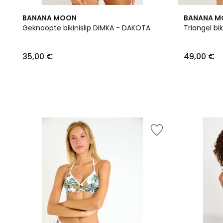
BANANA MOON
BANANA 
Geknoopte bikinislip DIMKA - DAKOTA
Triangel bi
35,00
35,00 €
49,00 €
€.