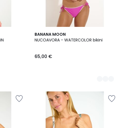
3
BANANA MOON
Kleuren
UN
NUCOAVORA - WATERCOLOR bikini
65,00 €