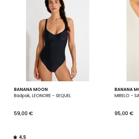
4,5
BANANA MOON
BANANA 
/ 5
Badpak, LEONORE - SEQUEL
MIRELO - S
59,00 €
95,00 €
4,5