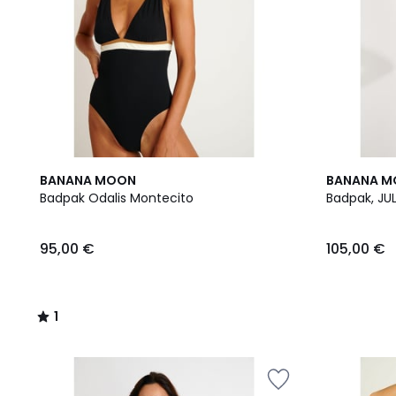
1
BANANA MOON
BANANA 
/
Badpak Odalis Montecito
Badpak, JUL
5
95,00 €
105,00 €
1
/
5