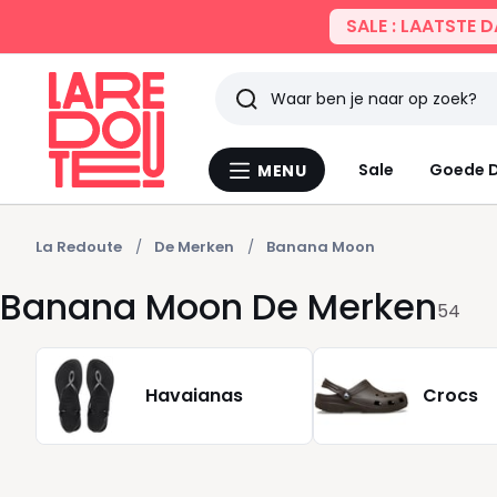
SALE : LAATSTE 
Zoeken
Laatst
Sale
Goede D
MENU
Menu
bekeken
La
Redoute
La Redoute
De Merken
Banana Moon
Banana Moon De Merken
54
Havaianas
Crocs