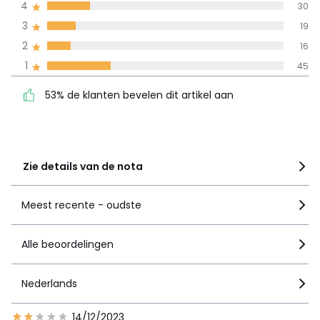
4
30
3
19
100% gecertificeerde beoordelingen,
La Redoute zet zich in
2
16
53% de klanten bevelen
5
55
1
45
dit artikel aan
4
30
53% de klanten bevelen dit artikel aan
3
19
2
16
1
45
Zie details van de nota
Meest recente - oudste
Alle beoordelingen
Nederlands
14/12/2023