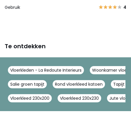
Gebruik
4
Te ontdekken
Vloerkleden - La Redoute Interieurs
Woonkamer vloerkl
Salie groen tapijt
Rond vloerkleed katoen
Tapijt 1
Vloerkleed 230x200
Vloerkleed 230x230
Jute vloer