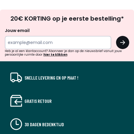
Op
20€ KORTING op je eerste bestelling*
zoek
naar
Jouw email
inspiratie
OK
en
!
verrassingen?
Heb je al een klantaccount? Abonneer je dan op de nieuwsbrief vanuit jouw
persoonlijke ruimte door
hier te klikken
SNELLE LEVERING EN OP MAAT !
GRATIS RETOUR
30 DAGEN BEDENKTIJD