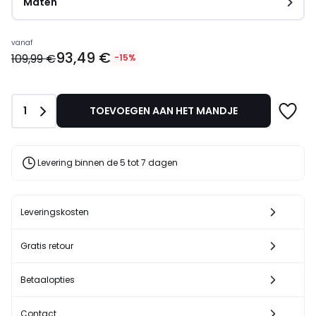
Maten
Prijs
vanaf
93,49 €
vanaf
109,99 €
-15%
93,49
€
In
Aantal
1
TOEVOEGEN AAN HET MANDJE
plaats
van
109,99
€
Levering binnen de 5 tot 7 dagen
15%
korting
toegepast.
Leveringskosten
Gratis retour
Betaalopties
Contact