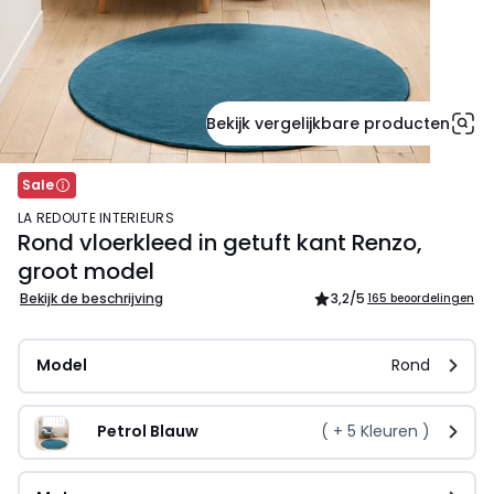
Bekijk vergelijkbare producten
Sale
LA REDOUTE INTERIEURS
Rond vloerkleed in getuft kant Renzo,
groot model
Bekijk de beschrijving
3,2
/5
165 beoordelingen
Model
Rond
Petrol Blauw
( +
5
Kleuren )